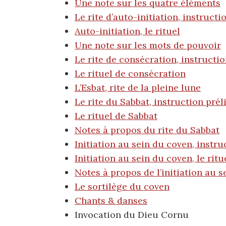
Une note sur les quatre éléments
Le rite d’auto-initiation, instructi
Auto-initiation, le rituel
Une note sur les mots de pouvoir
Le rite de consécration, instructi
Le rituel de consécration
L’Esbat, rite de la pleine lune
Le rite du Sabbat, instruction prél
Le rituel de Sabbat
Notes à propos du rite du Sabbat
Initiation au sein du coven, instru
Initiation au sein du coven, le ritu
Notes à propos de l’initiation au 
Le sortilège du coven
Chants & danses
Invocation du Dieu Cornu