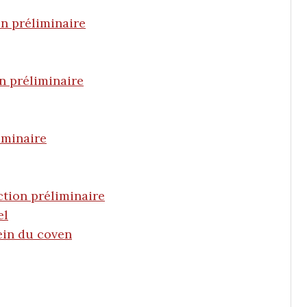
on préliminaire
on préliminaire
iminaire
ction préliminaire
el
sein du coven