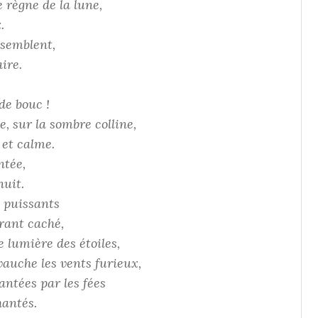
 règne de la lune,
.
ssemblent,
aire.
de bouc !
e, sur la sombre colline,
 et calme.
ntée,
nuit.
 puissants
urant caché,
 lumière des étoiles,
auche les vents furieux,
antées par les fées
hantés.