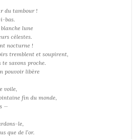
ur du tambour !
i-bas.
 blanche lune
eurs célestes.
nt nocturne !
oirs tremblent et soupirent,
s te savons proche.
n pouvoir libère
 voile,
lointaine fin du monde,
s —
ardons-le,
us que de l’or.