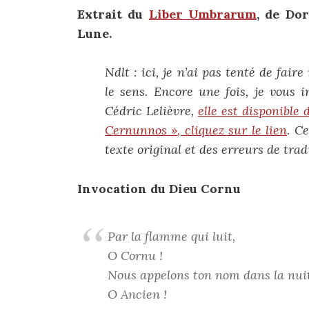
Extrait du
Liber Umbrarum
, de
Dore
Lune.
Ndlt : ici, je n’ai pas tenté de fai
le sens. Encore une fois, je vous i
Cédric Lelièvre,
elle est disponibl
Cernunnos »
, cliquez sur le lien
. C
texte original et des erreurs de tra
Invocation du Dieu Cornu
Par la flamme qui luit,
O Cornu !
Nous appelons ton nom dans la nuit
O Ancien !