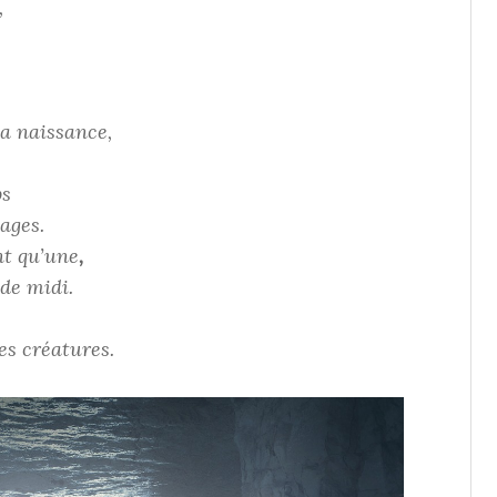
,
la naissance,
ps
ages.
nt qu’une
,
 de midi.
es créatures.