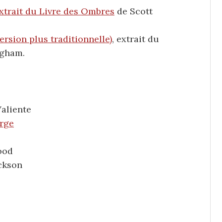
xtrait du Livre des Ombres
de Scott
rsion plus traditionnelle)
, extrait du
ngham.
Valiente
Orge
ood
ackson