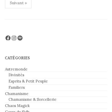
Pagination
Suivant »
des
publications
Facebook
Instagram
Spotify
CATÉGORIES
Autremonde
Divinités
Esprits & Petit Peuple
Familiers
Chamanisme
Chamanisme & Sorcellerie
Chaos Magick
Cours du Sidh