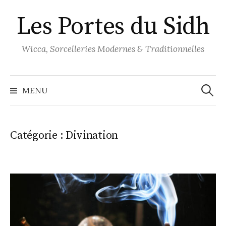
Aller
Les Portes du Sidh
au
contenu
Wicca, Sorcelleries Modernes & Traditionnelles
Recher
MENU
Catégorie :
Divination