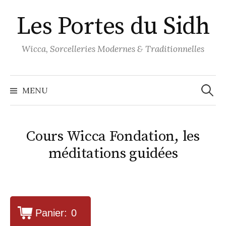
Aller
Les Portes du Sidh
au
contenu
Wicca, Sorcelleries Modernes & Traditionnelles
Recher
MENU
Cours Wicca Fondation, les
méditations guidées
Panier:
0