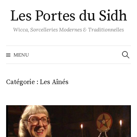
Aller
Les Portes du Sidh
au
contenu
Wicca, Sorcelleries Modernes & Traditionnelles
Recher
MENU
Catégorie :
Les Aînés