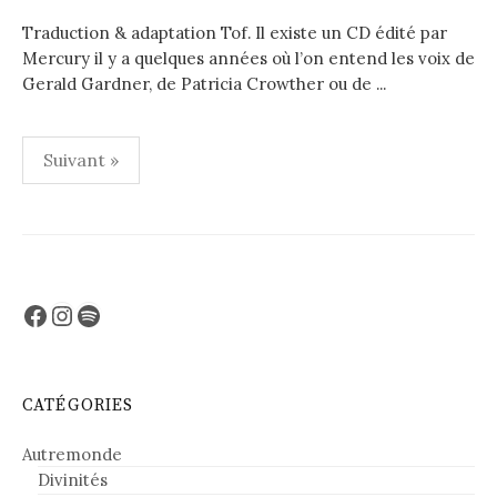
Traduction & adaptation Tof. Il existe un CD édité par
Mercury il y a quelques années où l’on entend les voix de
Gerald Gardner, de Patricia Crowther ou de ...
Pagination
Suivant »
des
publications
Facebook
Instagram
Spotify
CATÉGORIES
Autremonde
Divinités