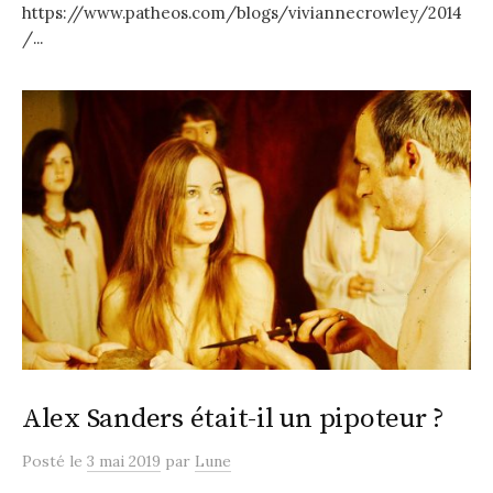
https://www.patheos.com/blogs/viviannecrowley/2014
/...
Alex Sanders était-il un pipoteur ?
Posté
le
3 mai 2019
par
Lune