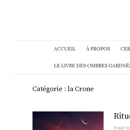
Aller
au
contenu
ACCUEIL
À PROPOS
CER
LE LIVRE DES OMBRES GARDNÉ
Catégorie :
la Crone
Ritu
Posté
l