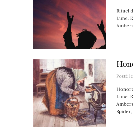
Rituel 
Lune. E
Amberst
Hono
Posté
l
Honore
Lune. E
Ambers
Spider, 