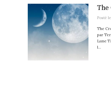
The 
Posté
l
The Cro
par Te
Lune Ta
l...