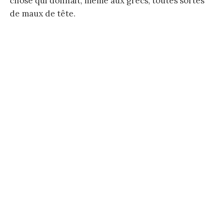
chose qui donnait, même aux grecs, toutes sortes
de maux de tête.