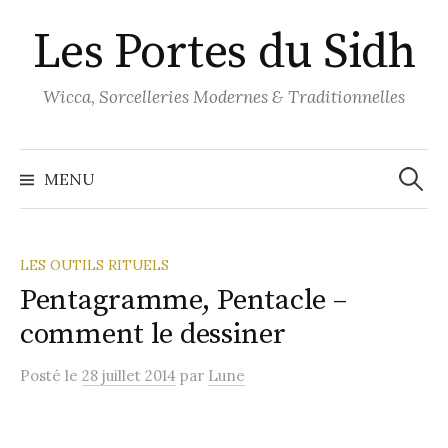
Aller
Les Portes du Sidh
au
contenu
Wicca, Sorcelleries Modernes & Traditionnelles
Recher
MENU
LES OUTILS RITUELS
Pentagramme, Pentacle –
comment le dessiner
Posté
le
28 juillet 2014
par
Lune