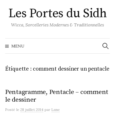
Aller
Les Portes du Sidh
au
contenu
Wicca, Sorcelleries Modernes & Traditionnelles
Recher
MENU
Étiquette :
comment dessiner un pentacle
Pentagramme, Pentacle – comment
le dessiner
Posté
le
28 juillet 2014
par
Lune