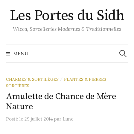
Aller
Les Portes du Sidh
au
contenu
Wicca, Sorcelleries Modernes & Traditionnelles
Recher
MENU
CHARMES & SORTILÈGES
PLANTES & PIERRES
/
SORCIÈRES
Amulette de Chance de Mère
Nature
Posté
le
29 juillet 2014
par
Lune