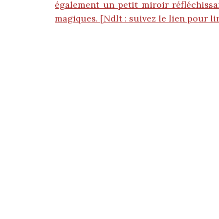
également un petit miroir réfléchissa
magiques. [Ndlt : suivez le lien pour lir