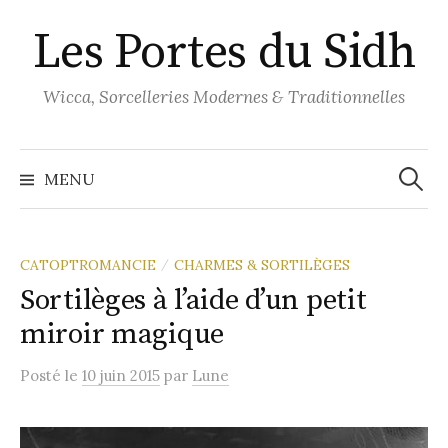
Aller
Les Portes du Sidh
au
contenu
Wicca, Sorcelleries Modernes & Traditionnelles
Recher
MENU
CATOPTROMANCIE
CHARMES & SORTILÈGES
/
Sortilèges à l’aide d’un petit
miroir magique
Posté
le
10 juin 2015
par
Lune