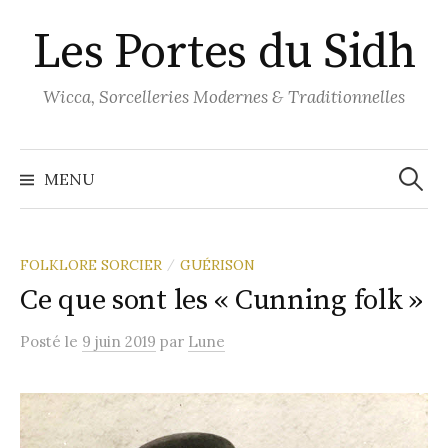
Aller
Les Portes du Sidh
au
contenu
Wicca, Sorcelleries Modernes & Traditionnelles
Recher
MENU
FOLKLORE SORCIER
GUÉRISON
/
Ce que sont les « Cunning folk »
Posté
le
9 juin 2019
par
Lune