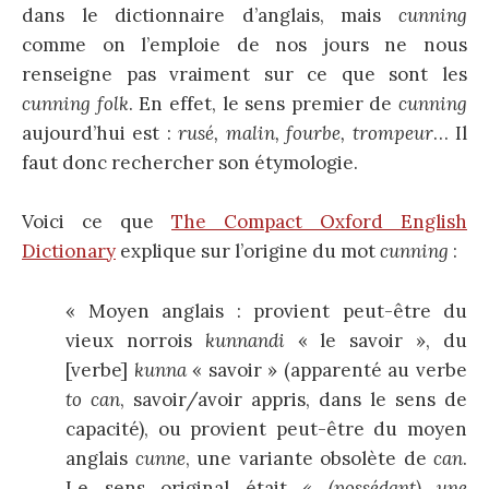
dans le dictionnaire d’anglais, mais
cunning
comme on l’emploie de nos jours ne nous
renseigne pas vraiment sur ce que sont les
cunning folk
. En effet, le sens premier de
cunning
aujourd’hui est :
rusé, malin, fourbe, trompeur
… Il
faut donc rechercher son étymologie.
Voici ce que
The Compact Oxford English
Dictionary
explique sur l’origine du mot
cunning
:
« Moyen anglais : provient peut-être du
vieux norrois
kunnandi
« le savoir », du
[verbe]
kunna
« savoir » (apparenté au verbe
to can
, savoir/avoir appris, dans le sens de
capacité), ou provient peut-être du moyen
anglais
cunne
, une variante obsolète de
can
.
Le sens original était
« (possédant) une