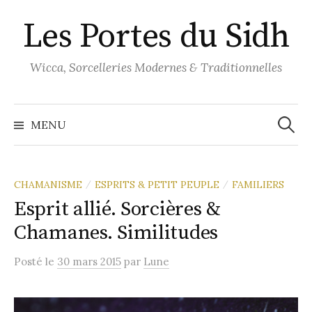
Aller
Les Portes du Sidh
au
contenu
Wicca, Sorcelleries Modernes & Traditionnelles
Recher
MENU
CHAMANISME
ESPRITS & PETIT PEUPLE
FAMILIERS
/
/
Esprit allié. Sorcières &
Chamanes. Similitudes
Posté
le
30 mars 2015
par
Lune