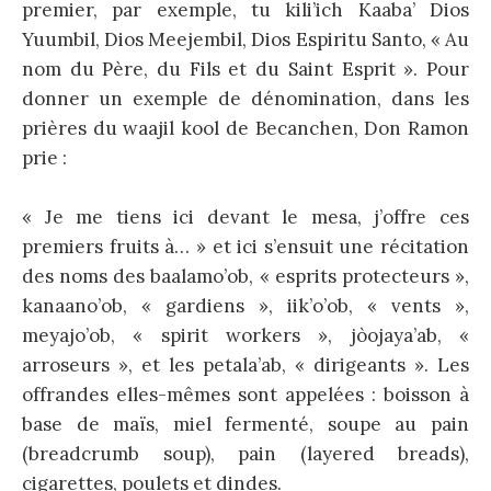
premier, par exemple, tu kili’ich Kaaba’ Dios
Yuumbil, Dios Meejembil, Dios Espiritu Santo, « Au
nom du Père, du Fils et du Saint Esprit ». Pour
donner un exemple de dénomination, dans les
prières du waajil kool de Becanchen, Don Ramon
prie :
« Je me tiens ici devant le mesa, j’offre ces
premiers fruits à… » et ici s’ensuit une récitation
des noms des baalamo’ob, « esprits protecteurs »,
kanaano’ob, « gardiens », iik’o’ob, « vents »,
meyajo’ob, « spirit workers », jòojaya’ab, «
arroseurs », et les petala’ab, « dirigeants ». Les
offrandes elles-mêmes sont appelées : boisson à
base de maïs, miel fermenté, soupe au pain
(breadcrumb soup), pain (layered breads),
cigarettes, poulets et dindes.