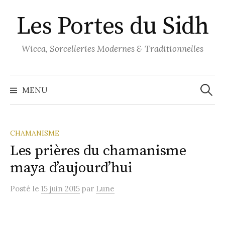
Aller
Les Portes du Sidh
au
contenu
Wicca, Sorcelleries Modernes & Traditionnelles
Recher
MENU
CHAMANISME
Les prières du chamanisme
maya d’aujourd’hui
Posté
le
15 juin 2015
par
Lune