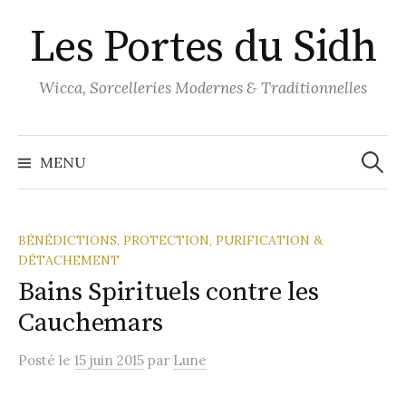
Aller
Les Portes du Sidh
au
contenu
Wicca, Sorcelleries Modernes & Traditionnelles
Recher
MENU
BÉNÉDICTIONS, PROTECTION, PURIFICATION &
DÉTACHEMENT
Bains Spirituels contre les
Cauchemars
Posté
le
15 juin 2015
par
Lune