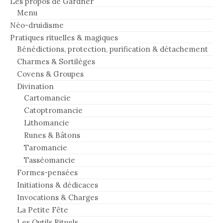
Les propos de Gardner
Menu
Néo-druidisme
Pratiques rituelles & magiques
Bénédictions, protection, purification & détachement
Charmes & Sortilèges
Covens & Groupes
Divination
Cartomancie
Catoptromancie
Lithomancie
Runes & Bâtons
Taromancie
Tasséomancie
Formes-pensées
Initiations & dédicaces
Invocations & Charges
La Petite Fête
Les Outils Rituels