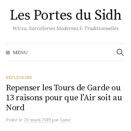
Aller
Les Portes du Sidh
au
contenu
Wicca, Sorcelleries Modernes & Traditionnelles
Recher
MENU
RÉFLEXIONS
Repenser les Tours de Garde ou
13 raisons pour que l’Air soit au
Nord
Posté
le
20 mars 2019
par
Lune