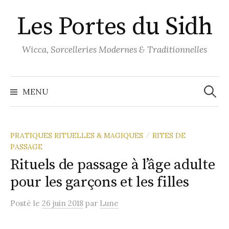
Aller
Les Portes du Sidh
au
contenu
Wicca, Sorcelleries Modernes & Traditionnelles
Recher
MENU
PRATIQUES RITUELLES & MAGIQUES
RITES DE
/
PASSAGE
Rituels de passage à l’âge adulte
pour les garçons et les filles
Posté
le
26 juin 2018
par
Lune