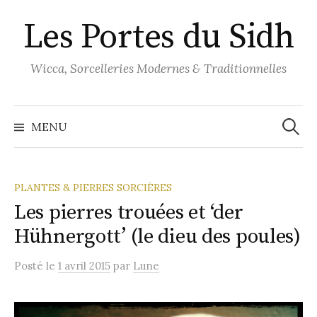
Aller
Les Portes du Sidh
au
contenu
Wicca, Sorcelleries Modernes & Traditionnelles
Recher
MENU
PLANTES & PIERRES SORCIÈRES
Les pierres trouées et ‘der
Hühnergott’ (le dieu des poules)
Posté
le
1 avril 2015
par
Lune