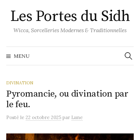
Aller
Les Portes du Sidh
au
contenu
Wicca, Sorcelleries Modernes & Traditionnelles
Recher
MENU
DIVINATION
Pyromancie, ou divination par
le feu.
Posté
le
22 octobre 2025
par
Lune