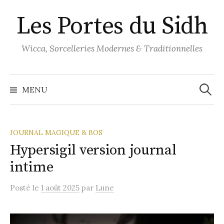
Aller
Les Portes du Sidh
au
contenu
Wicca, Sorcelleries Modernes & Traditionnelles
Recher
MENU
JOURNAL MAGIQUE & BOS
Hypersigil version journal
intime
Posté
le
1 août 2025
par
Lune