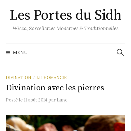
Aller
Les Portes du Sidh
au
contenu
Wicca, Sorcelleries Modernes & Traditionnelles
Recher
MENU
DIVINATION
LITHOMANCIE
/
Divination avec les pierres
Posté
le
11 août 2014
par
Lune