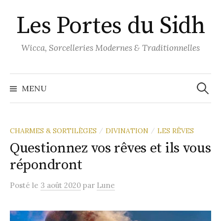
Aller
Les Portes du Sidh
au
contenu
Wicca, Sorcelleries Modernes & Traditionnelles
Recher
MENU
CHARMES & SORTILÈGES
DIVINATION
LES RÊVES
/
/
Questionnez vos rêves et ils vous
répondront
Posté
le
3 août 2020
par
Lune