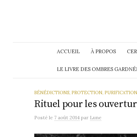
Aller
au
contenu
ACCUEIL
À PROPOS
CER
LE LIVRE DES OMBRES GARDNÉ
BÉNÉDICTIONS, PROTECTION, PURIFICATI
Rituel pour les ouvertu
Posté
le
7 août 2014
par
Lune