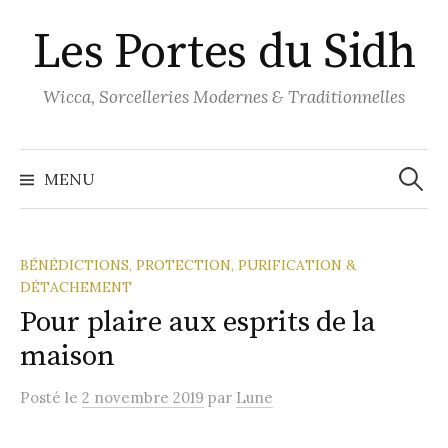
Aller
Les Portes du Sidh
au
contenu
Wicca, Sorcelleries Modernes & Traditionnelles
Recher
MENU
BÉNÉDICTIONS, PROTECTION, PURIFICATION &
DÉTACHEMENT
Pour plaire aux esprits de la
maison
Posté
le
2 novembre 2019
par
Lune