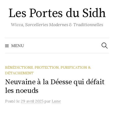
Aller
Les Portes du Sidh
au
contenu
Wicca, Sorcelleries Modernes & Traditionnelles
Recher
MENU
BÉNÉDICTIONS, PROTECTION, PURIFICATION &
DÉTACHEMENT
Neuvaine à la Déesse qui défait
les noeuds
Posté
le
29 avril 2025
par
Lune