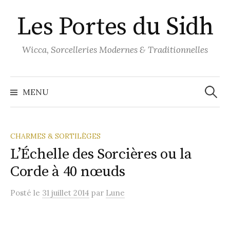
Aller
Les Portes du Sidh
au
contenu
Wicca, Sorcelleries Modernes & Traditionnelles
Recher
MENU
CHARMES & SORTILÈGES
L’Échelle des Sorcières ou la
Corde à 40 nœuds
Posté
le
31 juillet 2014
par
Lune