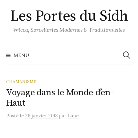
Aller
Les Portes du Sidh
au
contenu
Wicca, Sorcelleries Modernes & Traditionnelles
Recher
MENU
CHAMANISME
Voyage dans le Monde-d’en-
Haut
Posté
le
26 janvier 2018
par
Lune