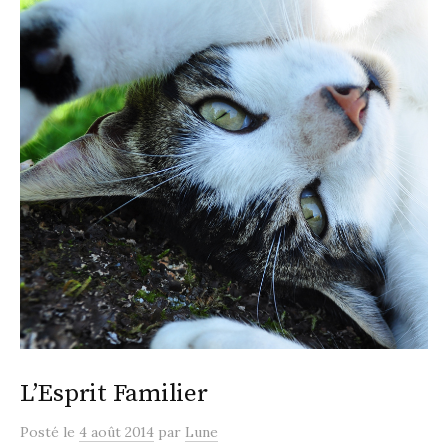
L’Esprit Familier
Posté
le
4 août 2014
par
Lune