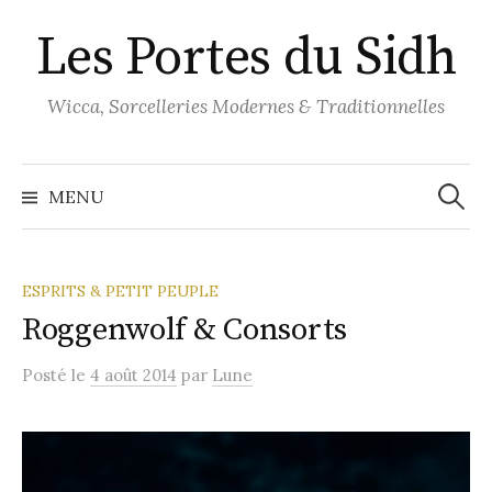
Aller
Les Portes du Sidh
au
contenu
Wicca, Sorcelleries Modernes & Traditionnelles
Recher
MENU
ESPRITS & PETIT PEUPLE
Roggenwolf & Consorts
Posté
le
4 août 2014
par
Lune