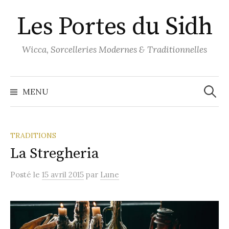
Aller
Les Portes du Sidh
au
contenu
Wicca, Sorcelleries Modernes & Traditionnelles
Recher
MENU
TRADITIONS
La Stregheria
Posté
le
15 avril 2015
par
Lune