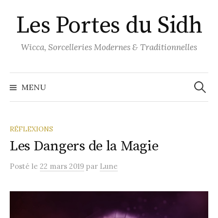
Aller
Les Portes du Sidh
au
contenu
Wicca, Sorcelleries Modernes & Traditionnelles
Recher
MENU
RÉFLEXIONS
Les Dangers de la Magie
Posté
le
22 mars 2019
par
Lune