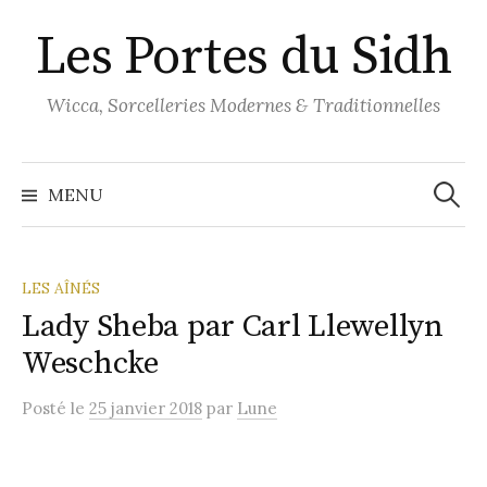
Aller
Les Portes du Sidh
au
contenu
Wicca, Sorcelleries Modernes & Traditionnelles
Recher
MENU
LES AÎNÉS
Lady Sheba par Carl Llewellyn
Weschcke
Posté
le
25 janvier 2018
par
Lune