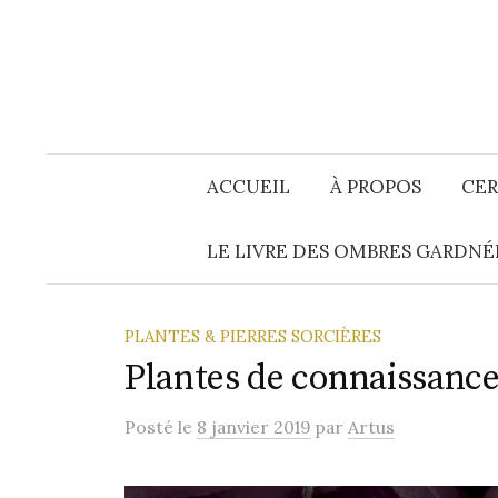
Aller
au
contenu
ACCUEIL
À PROPOS
CER
LE LIVRE DES OMBRES GARDNÉ
PLANTES & PIERRES SORCIÈRES
Plantes de connaissance
Posté
le
8 janvier 2019
par
Artus