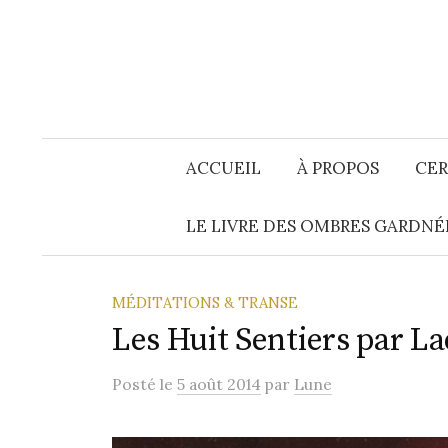
Aller
au
contenu
ACCUEIL
À PROPOS
CER
LE LIVRE DES OMBRES GARDNÉ
MÉDITATIONS & TRANSE
Les Huit Sentiers par L
Posté
le
5 août 2014
par
Lune