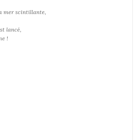
a mer scintillante,
st lancé,
e !