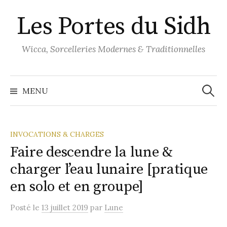
Aller
Les Portes du Sidh
au
contenu
Wicca, Sorcelleries Modernes & Traditionnelles
Recher
MENU
INVOCATIONS & CHARGES
Faire descendre la lune &
charger l’eau lunaire [pratique
en solo et en groupe]
Posté
le
13 juillet 2019
par
Lune