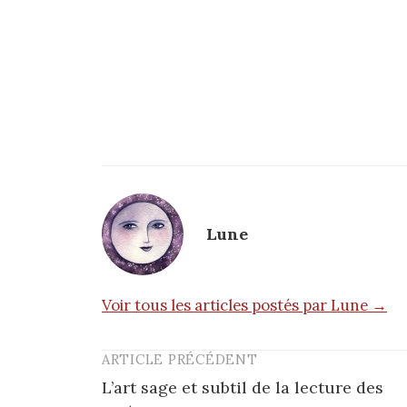
Lune
Voir tous les articles postés par Lune →
ARTICLE PRÉCÉDENT
Post
L’art sage et subtil de la lecture des
navigation