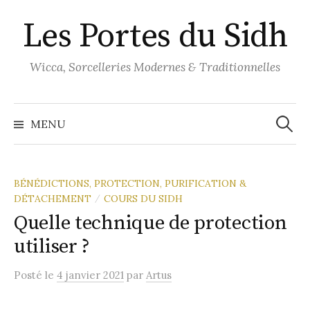
Aller
Les Portes du Sidh
au
contenu
Wicca, Sorcelleries Modernes & Traditionnelles
Recher
MENU
BÉNÉDICTIONS, PROTECTION, PURIFICATION &
DÉTACHEMENT
COURS DU SIDH
/
Quelle technique de protection
utiliser ?
Posté
le
4 janvier 2021
par
Artus