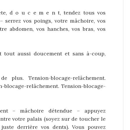
ète, d o u c e m e n t, tendez tous vos
 serrez vos poings, votre mâchoire, vos
votre abdomen, vos hanches, vos bras, vos
t tout aussi doucement et sans à-coup,
de plus. Tension-blocage-relâchement.
n-blocage-relâchement. Tension-blocage-
ment – mâchoire détendue – appuyez
ntre votre palais (soyez sur de toucher le
juste derrière vos dents). Vous pouvez