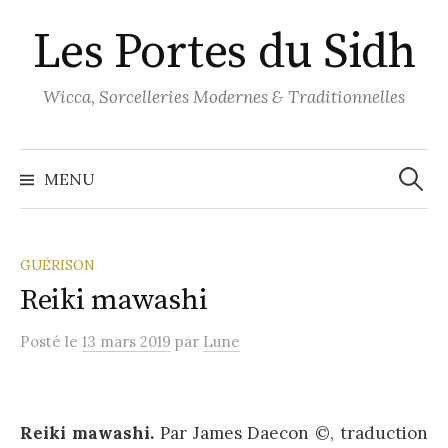
Aller
Les Portes du Sidh
au
contenu
Wicca, Sorcelleries Modernes & Traditionnelles
Recher
MENU
GUÉRISON
Reiki mawashi
Posté
le
13 mars 2019
par
Lune
Reiki mawashi.
Par James Daecon ©, traduction