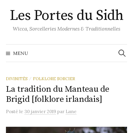
Aller
Les Portes du Sidh
au
contenu
Wicca, Sorcelleries Modernes & Traditionnelles
Recher
MENU
DIVINITÉS
FOLKLORE SORCIER
/
La tradition du Manteau de
Brigid [folklore irlandais]
Posté
le
30 janvier 2019
par
Lune