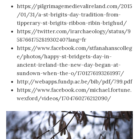
https://pilgrimagemedievalireland.com/2015
/01/31/a-st-brigits-day-tradition-from-
tipperary-st-brigits-ribbon-ribin-brighud/
https://twitter.com/irarchaeology/status/9
58766175281930240?lang=fr
https://www.facebook.com/stfanahanscolleg
e/photos/happy-st-bridgets-day-in-
ancient-ireland-the-new-day-began-at-
sundown-when-the-o/1701276193261997/
http://webapps.fundp.ac.be/bib/pdf/799.pdf
https://www.facebook.com/michael.fortune.
wexford/videos/1704760276212090/