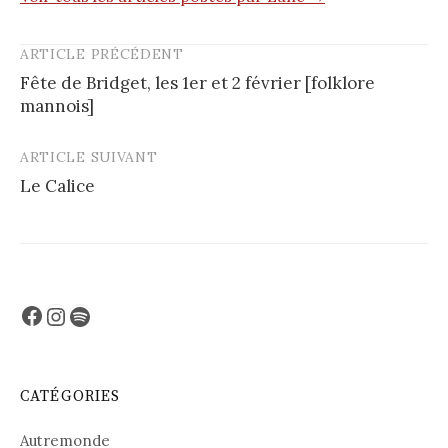
ARTICLE PRÉCÉDENT
Post
Fête de Bridget, les 1er et 2 février [folklore
navigation
mannois]
ARTICLE SUIVANT
Le Calice
Facebook
Instagram
Spotify
CATÉGORIES
Autremonde