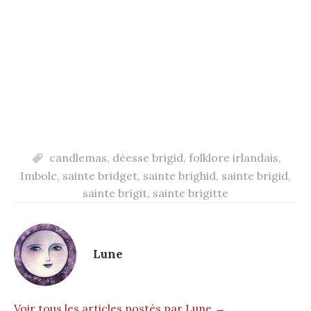
candlemas
,
déesse brigid
,
folklore irlandais
,
Imbolc
,
sainte bridget
,
sainte brighid
,
sainte brigid
,
sainte brigit
,
sainte brigitte
Lune
Voir tous les articles postés par Lune →