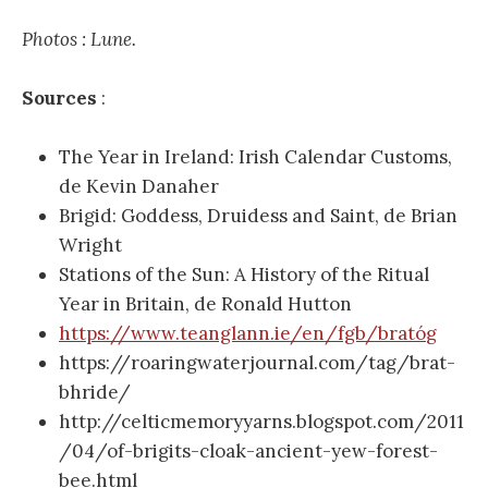
Photos : Lune.
Sources
:
The Year in Ireland: Irish Calendar Customs,
de Kevin Danaher
Brigid: Goddess, Druidess and Saint, de Brian
Wright
Stations of the Sun: A History of the Ritual
Year in Britain, de Ronald Hutton
https://www.teanglann.ie/en/fgb/brat
ó
g
https://roaringwaterjournal.com/tag/brat-
bhride/
http://celticmemoryyarns.blogspot.com/2011
/04/of-brigits-cloak-ancient-yew-forest-
bee.html