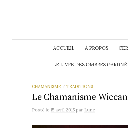
Aller
au
contenu
ACCUEIL
À PROPOS
CER
LE LIVRE DES OMBRES GARDNÉ
CHAMANISME
TRADITIONS
/
Le Chamanisme Wiccan
Posté
le
15 avril 2015
par
Lune