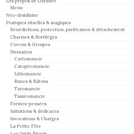
Les propos de Gardner
Menu
Néo-druidisme
Pratiques rituelles & magiques
Bénédictions, protection, purification & détachement
Charmes & Sortilèges
Covens & Groupes
Divination
Cartomancie
Catoptromancie
Lithomancie
Runes & Bâtons
Taromancie
Tasséomancie
Formes-pensées
Initiations & dédicaces
Invocations & Charges
La Petite Fête
Les Outils Rituels