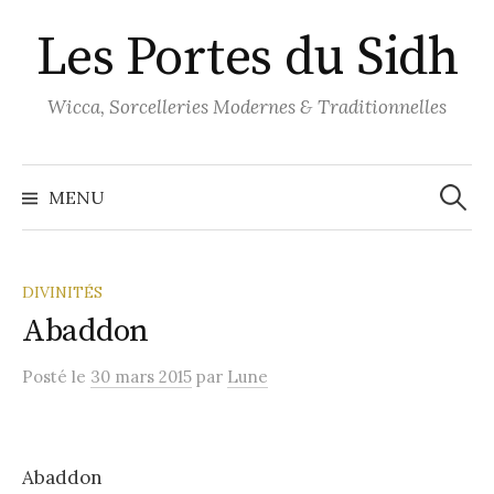
Aller
Les Portes du Sidh
au
contenu
Wicca, Sorcelleries Modernes & Traditionnelles
Recher
MENU
DIVINITÉS
Abaddon
Posté
le
30 mars 2015
par
Lune
Abaddon