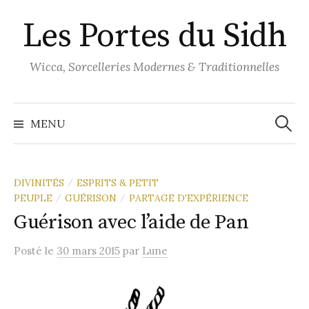
Aller
Les Portes du Sidh
au
contenu
Wicca, Sorcelleries Modernes & Traditionnelles
Recher
MENU
DIVINITÉS
ESPRITS & PETIT
/
PEUPLE
GUÉRISON
PARTAGE D'EXPÉRIENCE
/
/
Guérison avec l’aide de Pan
Posté
le
30 mars 2015
par
Lune