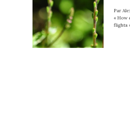
Par Ale
« How d
flights 