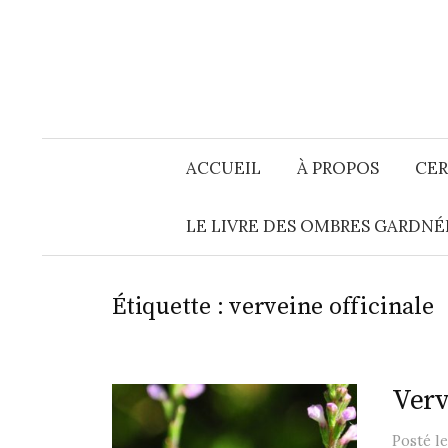
Aller
au
contenu
ACCUEIL
À PROPOS
CER
LE LIVRE DES OMBRES GARDNÉ
Étiquette :
verveine officinale
Verv
Posté
l