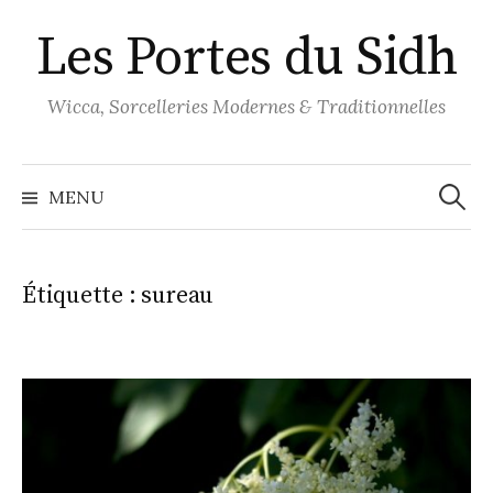
Aller
Les Portes du Sidh
au
contenu
Wicca, Sorcelleries Modernes & Traditionnelles
Recher
MENU
Étiquette :
sureau