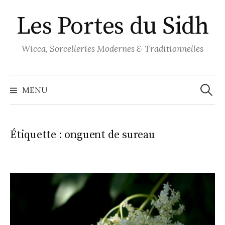
Aller
Les Portes du Sidh
au
contenu
Wicca, Sorcelleries Modernes & Traditionnelles
Recher
MENU
Étiquette :
onguent de sureau