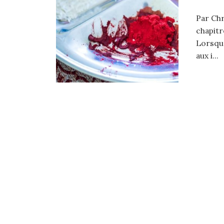
Par Chr
chapitr
Lorsqu’
aux i...