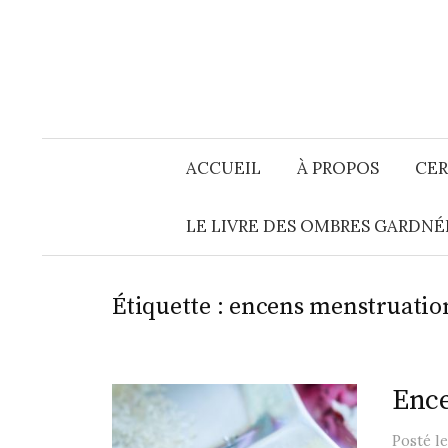
Aller
au
contenu
ACCUEIL
À PROPOS
CER
LE LIVRE DES OMBRES GARDNÉ
Étiquette :
encens menstruatio
Ence
Posté
l