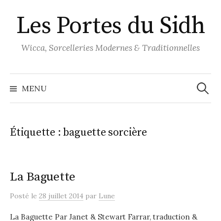
Aller
Les Portes du Sidh
au
contenu
Wicca, Sorcelleries Modernes & Traditionnelles
Recher
MENU
Étiquette :
baguette sorcière
La Baguette
Posté
le
28 juillet 2014
par
Lune
La Baguette Par Janet & Stewart Farrar, traduction &